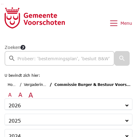
Ga naar de inhoud van deze pagina
Ga naar het zoeken
Ga naar het menu
Menu
Zoeken
U bevindt zich hier:
Home
Vergaderingen
Commissie Burger & Bestuur Voorschoten
A
A
A
2026
2025
2024