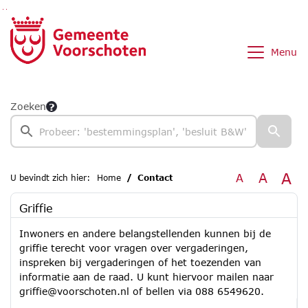
Ga naar de inhoud van deze pagina
Ga naar het zoeken
Ga naar het menu
Menu
Zoeken
A
A
A
U bevindt zich hier:
Home
Contact
Griffie
Inwoners en andere belangstellenden kunnen bij de
griffie terecht voor vragen over vergaderingen,
inspreken bij vergaderingen of het toezenden van
informatie aan de raad. U kunt hiervoor mailen naar
griffie@voorschoten.nl of bellen via 088 6549620.