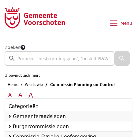
Ga naar de inhoud van deze pagina
Ga naar het zoeken
Ga naar het menu
Menu
Zoeken
U bevindt zich hier:
Home
Wie is wie
Commissie Planning en Control
A
A
A
Categorieën
Gemeenteraadsleden
Burgercommissieleden
Commissie Fysieke Leefomgeving