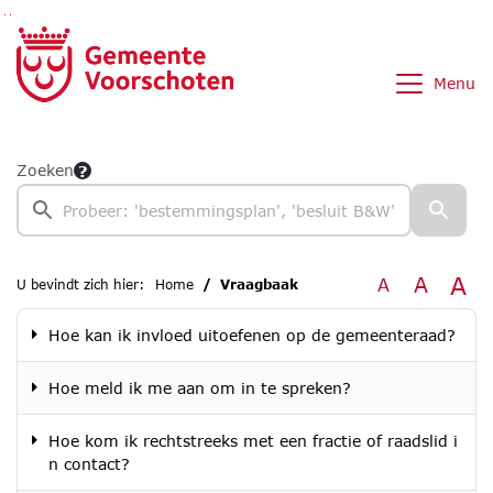
Ga naar de inhoud van deze pagina
Ga naar het zoeken
Ga naar het menu
Menu
Zoeken
A
A
A
U bevindt zich hier:
Home
Vraagbaak
Hoe kan ik invloed uitoefenen op de gemeenteraad?
Hoe meld ik me aan om in te spreken?
Hoe kom ik rechtstreeks met een fractie of raadslid i
n contact?