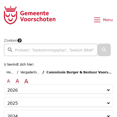
Ga naar de inhoud van deze pagina
Ga naar het zoeken
Ga naar het menu
Menu
Zoeken
U bevindt zich hier:
Home
Vergaderingen
Commissie Burger & Bestuur Voorschoten
A
A
A
2026
2025
2024