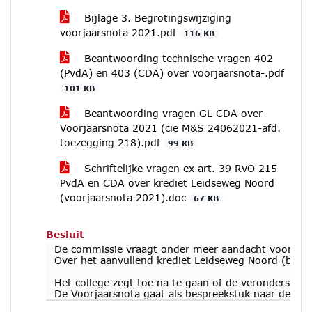
Bijlage 3. Begrotingswijziging
voorjaarsnota 2021.pdf
116 KB
Beantwoording technische vragen 402
(PvdA) en 403 (CDA) over voorjaarsnota-.pdf
101 KB
Beantwoording vragen GL CDA over
Voorjaarsnota 2021 (cie M&S 24062021-afd.
toezegging 218).pdf
99 KB
Schriftelijke vragen ex art. 39 RvO 215
PvdA en CDA over krediet Leidseweg Noord
(voorjaarsnota 2021).doc
67 KB
Besluit
De commissie vraagt onder meer aandacht voor de rela
Over het aanvullend krediet Leidseweg Noord (beslis
Het college zegt toe na te gaan of de veronderstelli
De Voorjaarsnota gaat als bespreekstuk naar de raad