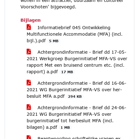
wonen in een attractief, duurzaam en cultureel
Voorschoten' bijgevoegd.
Bijlagen
Informatiebrief 045 Ontwikkeling
Multifunctionele Accommodatie (MFA) (incl.
bijl.).pdf
5 MB
Achtergrondinformatie - Brief dd 17-05-
2021 Werkgroep Burgerinitiatief MFA-VS over
rapport Met een bruisend centrum etc. (incl.
rapport) a.pdf
17 MB
Achtergrondinformatie - Brief dd 16-06-
2021 WG Burgerinitiatief MFA-VS over her-
besluit MFA a.pdf
294 KB
Achtergrondinformatie - Brief dd 24-06-
2021 WG Burgerinitiatief MFA-VS over
burgerinitiatief tot herbesluit MFA (incl.
bilagen) a.pdf
1 MB
Beantwoording schriftelijke vragen ex