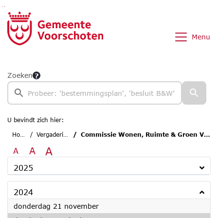
Ga naar de inhoud van deze pagina
Ga naar het zoeken
Ga naar het menu
Menu
Zoeken
U bevindt zich hier:
Home
Vergaderingen
Commissie Wonen, Ruimte & Groen Voorschoten
A
A
A
2025
2024
2024
donderdag 21 november