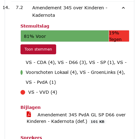
7.2
Amendement 345 over Kinderen -
Kadernota
Stemuitslag
19%
81% Voor
Tegen
Toon stemmen
VS - CDA (4), VS - D66 (3), VS - SP (1), VS -
Voorschoten Lokaal (4), VS - GroenLinks (4),
voor
VS - PvdA (1)
VS - VVD (4)
tegen
Bijlagen
Amendement 345 PvdA GL SP D66 over
Kinderen - Kadernota (def.)
101 KB
Sprekers