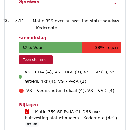
Sprekers
7.11
Motie 359 over huisvesting statushouders
- Kadernota
Stemuitslag
62% Voor
38% Tegen
Toon stemmen
VS - CDA (4), VS - D66 (3), VS - SP (1), VS -
voor
GroenLinks (4), VS - PvdA (1)
VS - Voorschoten Lokaal (4), VS - VVD (4)
tegen
Bijlagen
Motie 359 SP PvdA GL D66 over
huisvesting statushouders - Kadernota (def.)
82 KB