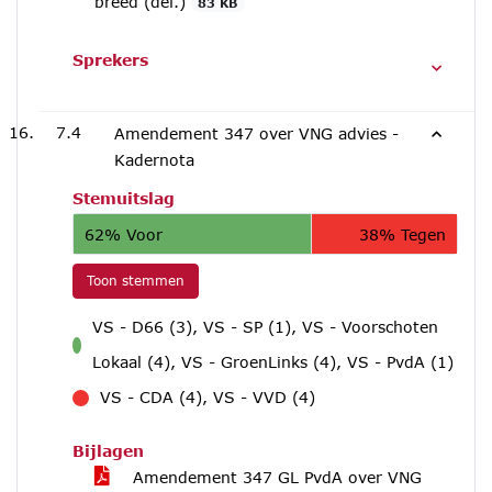
breed (def.)
83 KB
Sprekers
7.4
Amendement 347 over VNG advies -
Kadernota
Stemuitslag
62% Voor
38% Tegen
Toon stemmen
VS - D66 (3), VS - SP (1), VS - Voorschoten
voor
Lokaal (4), VS - GroenLinks (4), VS - PvdA (1)
VS - CDA (4), VS - VVD (4)
tegen
Bijlagen
Amendement 347 GL PvdA over VNG