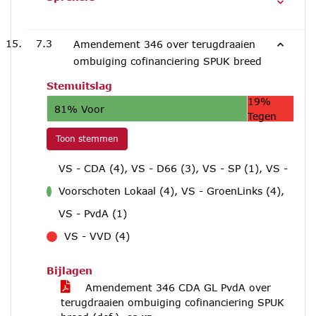
7.3
Amendement 346 over terugdraaien
ombuiging cofinanciering SPUK breed
Stemuitslag
19%
81% Voor
Tegen
Toon stemmen
VS - CDA (4), VS - D66 (3), VS - SP (1), VS -
Voorschoten Lokaal (4), VS - GroenLinks (4),
voor
VS - PvdA (1)
VS - VVD (4)
tegen
Bijlagen
Amendement 346 CDA GL PvdA over
terugdraaien ombuiging cofinanciering SPUK