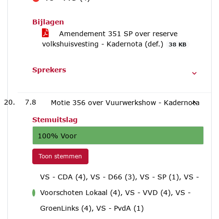
tegen
Bijlagen
Amendement 351 SP over reserve
volkshuisvesting - Kadernota (def.)
38 KB
Sprekers
7.8
Motie 356 over Vuurwerkshow - Kadernota
Stemuitslag
100% Voor
Toon stemmen
VS - CDA (4), VS - D66 (3), VS - SP (1), VS -
Voorschoten Lokaal (4), VS - VVD (4), VS -
voor
GroenLinks (4), VS - PvdA (1)