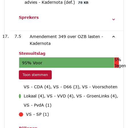
advies - Kadernota (def.)
78 KB
Sprekers
7.5
Amendement 349 over OZB lasten -
Kadernota
Stemuitslag
5%
95% Voor
Tegen
Toon stemmen
VS - CDA (4), VS - D66 (3), VS - Voorschoten
Lokaal (4), VS - VVD (4), VS - GroenLinks (4),
voor
VS - PvdA (1)
VS - SP (1)
tegen