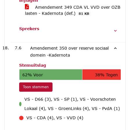
Bijlagen
Amendement 349 CDA VL VVD over OZB
lasten - Kadernota (def.)
81 KB
Sprekers
7.6
Amendement 350 over reserve sociaal
domein -Kadernota
Stemuitslag
62% Voor
38% Tegen
Toon stemmen
VS - D66 (3), VS - SP (1), VS - Voorschoten
voor
Lokaal (4), VS - GroenLinks (4), VS - PvdA (1)
VS - CDA (4), VS - VVD (4)
tegen