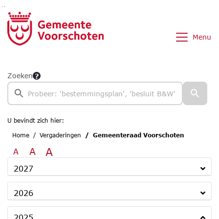
Ga naar de inhoud van deze pagina
Ga naar het zoeken
Ga naar het menu
Menu
Zoeken
U bevindt zich hier:
Home
Vergaderingen
Gemeenteraad Voorschoten
A
A
A
2027
2026
2025