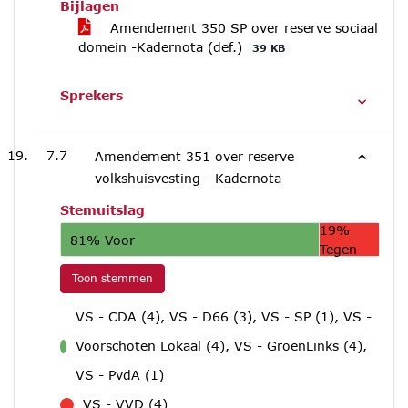
Bijlagen
Amendement 350 SP over reserve sociaal
domein -Kadernota (def.)
39 KB
Sprekers
7.7
Amendement 351 over reserve
volkshuisvesting - Kadernota
Stemuitslag
19%
81% Voor
Tegen
Toon stemmen
VS - CDA (4), VS - D66 (3), VS - SP (1), VS -
Voorschoten Lokaal (4), VS - GroenLinks (4),
voor
VS - PvdA (1)
VS - VVD (4)