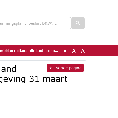
A
A
A
d Rijnland Economie en Leefomgeving 31 maart 2021.docx
land
Vorige pagina
geving 31 maart