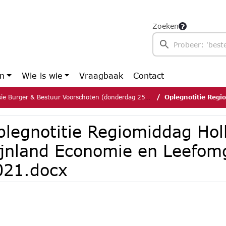
Zoeken
en
Wie is wie
Vraagbaak
Contact
 Burger & Bestuur Voorschoten (donderdag 25 maart 2021)
Oplegnotitie Regiomiddag Hollan
plegnotitie Regiomiddag Hol
ijnland Economie en Leefom
021.docx