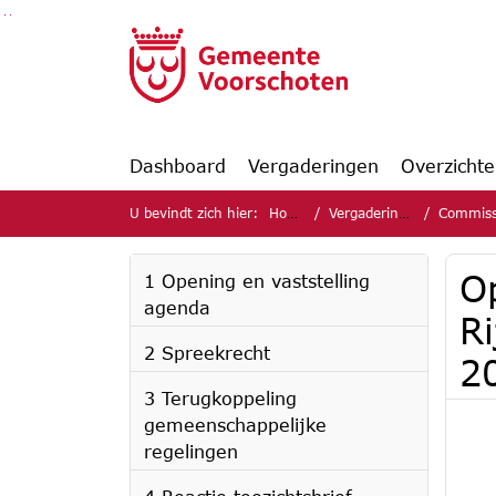
Ga naar de inhoud van deze pagina
Ga naar het zoeken
Ga naar het menu
Dashboard
Vergaderingen
Overzicht
U bevindt zich hier:
Home
Vergaderingen
Commissie
O
1 Opening en vaststelling
agenda
R
2 Spreekrecht
2
3 Terugkoppeling
gemeenschappelijke
regelingen