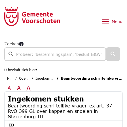
Ga naar de inhoud van deze pagina
Ga naar het zoeken
Ga naar het menu
Menu
Zoeken
U bevindt zich hier:
Home
Overzichten
Ingekomen stukken
Beantwoording schriftelijke vragen ex art. 37 RvO 399 GL over kappen en snoeien in Starrenburg III
A
A
A
Ingekomen stukken
Beantwoording schriftelijke vragen ex art. 37
RvO 399 GL over kappen en snoeien in
Starrenburg III
ID