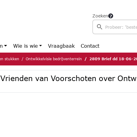
Zoeken
en
Wie is wie
Vraagbaak
Contact
n stukken
Ontwikkelvisie bedrijventerrein
2809 Brief dd 18-06-2025 Vrienden van
Vrienden van Voorschoten over Ontwi