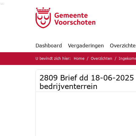
Ga naar de inhoud van deze pagina
Ga naar het zoeken
Ga naar het menu
Dashboard
Vergaderingen
Overzicht
U bevindt zich hier:
Home
Overzichten
Ingekome
2809 Brief dd 18-06-2025 
bedrijventerrein