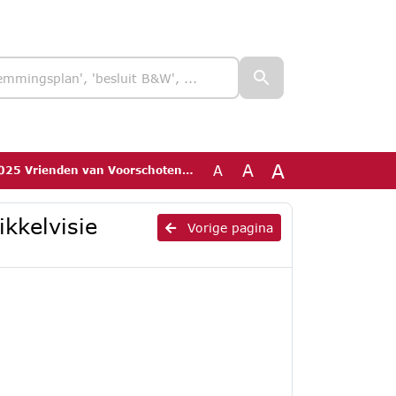
A
A
A
 Voorschoten over Ontwikkelvisie bedrijventerrein
kkelvisie
Vorige pagina