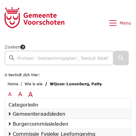
Ga naar de inhoud van deze pagina
Ga naar het zoeken
Ga naar het menu
Menu
Zoeken
U bevindt zich hier:
Home
Wie is wie
Wijnen-Lunenburg, Patty
A
A
A
Categorieën
Gemeenteraadsleden
Burgercommissieleden
Commissie Fysieke Leefomgeving