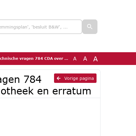
A
A
A
en 784 CDA over Gemeentehuis, bibliotheek en erratum
agen 784
Vorige pagina
iotheek en erratum