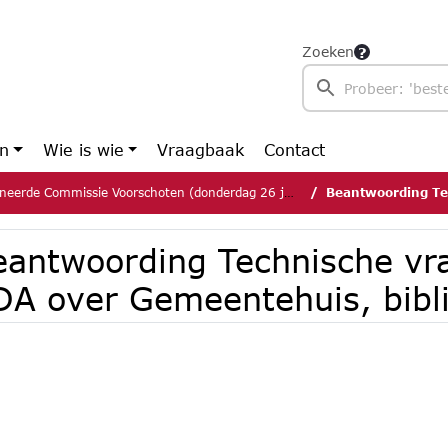
Zoeken
en
Wie is wie
Vraagbaak
Contact
erde Commissie Voorschoten (donderdag 26 juni 2025)
Beantwoording Technische vrag
eantwoording Technische vr
DA over Gemeentehuis, bibl