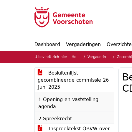
Ga naar de inhoud van deze pagina
Ga naar het zoeken
Ga naar het menu
Dashboard
Vergaderingen
Overzicht
U bevindt zich hier:
Home
Vergaderingen
Gecombine
Besluitenlijst
B
gecombineerde commissie 26
C
juni 2025
1 Opening en vaststelling
agenda
2 Spreekrecht
Inspreektekst OBVW over